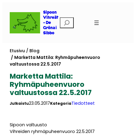
Siirry
sisältöön
Sipoon
Vihreät
Etsi
– De
Gröna i
Sibbo
Etusivu
Blog
Marketta Mattila: Ryhmäpuheenvuoro
valtuustossa 22.5.2017
Marketta Mattila:
Ryhmäpuheenvuoro
valtuustossa 22.5.2017
23.05.2017
Tiedotteet
Julkaistu
Kategoria
Sipoon valtuusto
Vihreiden ryhmäpuheenvuoro 22.5.2017