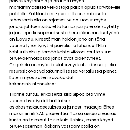
palvelukäytäntöjä ja on luotu myös
moniammatillisia verkostoja paljon apua tarvitseville
potilaille, Kattilankansi-periaatteen mukaisella
tehostamisella on rajansa. Se on luonut myös
jonoja, johtuen siitä, että lomasijaisija ei ole käytetty
ja jononpurkusopimuksesta henkilökunnan lisätyönä
on luovuttu. Kiireetömän hoidon jono on tänä
vuonna lyhentynyt 16 päiväksi ja lähenee THL:n
kohtuulliseksi pitämää kahta viikkoa, mutta suun
terveydenhoidossa jonot ovat pidentyneet.
Ongelmia on myös kouluterveydenhoidossa, jonka
resurssit ovat valtakunnallisessa vertailussa pienet.
Kuten myös soten ikävakioidut
kokonaiskustannukset.
Tilanne tuntuu erikoiselta, sillä Sipoo otti viime
vuonna hyödyn irti hallituksen
asiakasmaksuasetuksesta ja nosti maksuja lähes
maksimin eli 27,5 prosenttia. Tässä asiassa vauras
kunta on toiminut toisin kuin Helsinki, missä käynti
terveysaseman lääkärin vastaantotolla on