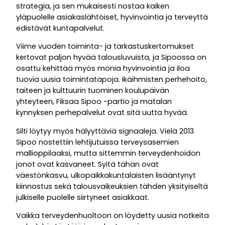
strategia, ja sen mukaisesti nostaa kaiken
yläpuolelle asiakaslähtöiset, hyvinvointia ja terveyttä
edistävät kuntapalvelut.
Viime vuoden toiminta- ja tarkastuskertomukset
kertovat paljon hyvää talousluvuista, ja Sipoossa on
osattu kehittää myös monia hyvinvointia ja iloa
tuovia uusia toimintatapoja. Ikäihmisten perhehoito,
taiteen ja kulttuurin tuominen koulupäivän
yhteyteen, Fiksaa Sipoo -partio ja matalan
kynnyksen perhepalvelut ovat sitä uutta hyvää.
Silti löytyy myös hälyyttäviä signaaleja. Vielä 2013
Sipoo nostettiin lehtijutuissa terveysasemien
mallioppilaaksi, mutta sittemmin terveydenhoidon
jonot ovat kasvaneet. Syitä tähän ovat
väestönkasvu, ulkopaikkakuntalaisten lisääntynyt
kiinnostus sekä talousvaikeuksien tähden yksityiseltä
julkiselle puolelle siirtyneet asiakkaat.
Vaikka terveydenhuoltoon on löydetty uusia notkeita