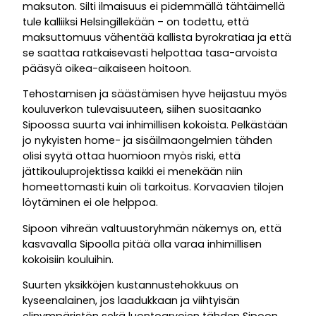
maksuton. Silti ilmaisuus ei pidemmällä tähtäimellä
tule kalliiksi Helsingillekään – on todettu, että
maksuttomuus vähentää kallista byrokratiaa ja että
se saattaa ratkaisevasti helpottaa tasa-arvoista
pääsyä oikea-aikaiseen hoitoon.
Tehostamisen ja säästämisen hyve heijastuu myös
kouluverkon tulevaisuuteen, siihen suositaanko
Sipoossa suurta vai inhimillisen kokoista. Pelkästään
jo nykyisten home- ja sisäilmaongelmien tähden
olisi syytä ottaa huomioon myös riski, että
jättikouluprojektissa kaikki ei menekään niin
homeettomasti kuin oli tarkoitus. Korvaavien tilojen
löytäminen ei ole helppoa.
Sipoon vihreän valtuustoryhmän näkemys on, että
kasvavalla Sipoolla pitää olla varaa inhimillisen
kokoisiin kouluihin.
Suurten yksikköjen kustannustehokkuus on
kyseenalainen, jos laadukkaan ja viihtyisän
elinympäristön sekä luontoarvojen tähden Sipoon