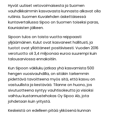
Hyvät uutiset vetovoimaisesta ja Suomen
vauhdikkaimmin kasvavasta kunnasta alkavat olla
rutiinia. Suomen Kuvalehden äskettäisessä
kuntavertailussa Sipoo on Suomen toiseksi paras,
Kauniaisten jälkeen.
Sipoon tulos on toista vuotta reippaasti
ylijäämäinen. Kulut ovat kasvaneet hallitusti, ja
tuotot ovat yllättäneet positiivisesti. Vuoden 2016
verotuotto oli 3,4 miljoonaa euroa suurempi kuin
talousarviossa ennakoitiin.
Kun Sipoon väkiluku jatkaa yhä kasvamista 500
hengen vuosivauhdilla, on sitäkin tarkemmin
pidettävä tavoitteena myös sitä, että kasvu on
vastuullista ja kestävää. Tilanne on huono, jos
sivutuotteena syntyy vauhtisokeutta ja visioksi
vaihtuu kustannustehokas Oy Sipoo Ab, jota
johdetaan kuin yritystä.
Keskeistä on edelleen pitää ykkösenä kunnan