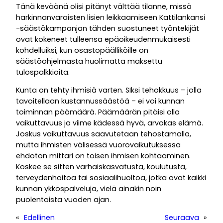
Tänä keväänä olisi pitänyt välttää tilanne, missä
harkinnanvaraisten lisien leikkaamiseen Kattilankansi
-säästökampanjan tähden suostuneet työntekijät
ovat kokeneet tulleensa epäoikeudenmukaisesti
kohdelluiksi, kun osastopäälliköille on
säästöohjelmasta huolimatta maksettu
tulospalkkioita.
Kunta on tehty ihmisiä varten. SIksi tehokkuus – jolla
tavoitellaan kustannussäästöä – ei voi kunnan
toiminnan päämäärä. Päämäärän pitäisi olla
vaikuttavuus ja viime kädessä hyvä, arvokas elämä.
Joskus vaikuttavuus saavutetaan tehostamalla,
mutta ihmisten välisessä vuorovaikutuksessa
ehdoton mittari on toisen ihmisen kohtaaminen.
Koskee se sitten varhaiskasvatusta, koulutusta,
terveydenhoitoa tai sosiaalihuoltoa, jotka ovat kaikki
kunnan ykköspalveluja, vielä ainakin noin
puolentoista vuoden ajan.
«
Edellinen
Seuraava
»