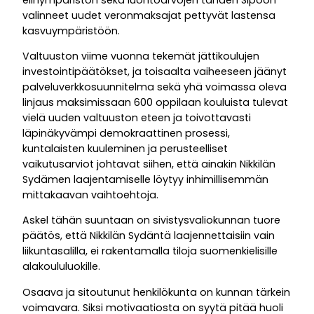
valinneet uudet veronmaksajat pettyvät lastensa
kasvuympäristöön.
Valtuuston viime vuonna tekemät jättikoulujen
investointipäätökset, ja toisaalta vaiheeseen jäänyt
palveluverkkosuunnitelma sekä yhä voimassa oleva
linjaus maksimissaan 600 oppilaan kouluista tulevat
vielä uuden valtuuston eteen ja toivottavasti
läpinäkyvämpi demokraattinen prosessi,
kuntalaisten kuuleminen ja perusteelliset
vaikutusarviot johtavat siihen, että ainakin Nikkilän
Sydämen laajentamiselle löytyy inhimillisemmän
mittakaavan vaihtoehtoja.
Askel tähän suuntaan on sivistysvaliokunnan tuore
päätös, että Nikkilän Sydäntä laajennettaisiin vain
liikuntasalilla, ei rakentamalla tiloja suomenkielisille
alakoululuokille.
Osaava ja sitoutunut henkilökunta on kunnan tärkein
voimavara. Siksi motivaatiosta on syytä pitää huoli