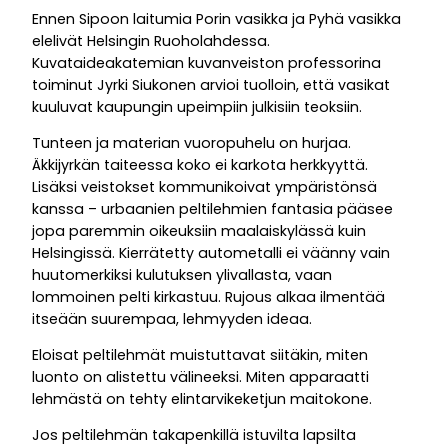
Ennen Sipoon laitumia Porin vasikka ja Pyhä vasikka
elelivät Helsingin Ruoholahdessa.
Kuvataideakatemian kuvanveiston professorina
toiminut Jyrki Siukonen arvioi tuolloin, että vasikat
kuuluvat kaupungin upeimpiin julkisiin teoksiin.
Tunteen ja materian vuoropuhelu on hurjaa.
Äkkijyrkän taiteessa koko ei karkota herkkyyttä.
Lisäksi veistokset kommunikoivat ympäristönsä
kanssa – urbaanien peltilehmien fantasia pääsee
jopa paremmin oikeuksiin maalaiskylässä kuin
Helsingissä. Kierrätetty autometalli ei väänny vain
huutomerkiksi kulutuksen ylivallasta, vaan
lommoinen pelti kirkastuu. Rujous alkaa ilmentää
itseään suurempaa, lehmyyden ideaa.
Eloisat peltilehmät muistuttavat siitäkin, miten
luonto on alistettu välineeksi. Miten apparaatti
lehmästä on tehty elintarvikeketjun maitokone.
Jos peltilehmän takapenkillä istuvilta lapsilta