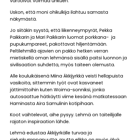
vartioivat voimaa uhkuen.
Uskon, että moni ohikulkija ilahtuu samasta
näkymästä.
Jo siitäkin syystä, että liikenneympyrät, Pekka
Paikkarin ja Mari Paikkarin luomat porkkana- ja
pupukumpareet, pakottavat hiljentämään.
Peltilehmillä ajavien on pakko hetken verran
mietiskellä oman lehmänsä sisällä paitsi luonnon ja
sivilisaation suhdetta, myös taiteen olemusta.
Alle kouluikäisenä Miina Äkkijyrkkä veisti hellapuista
vasikoita, sittemmin työt ovat kasvaneet
jättimittoihin kuten Woima-sonniksi, jonka
autosaattue hätkäytti viime kesänä matkatessaan
Haminasta Aira Samulinin kotipihaan.
Koot vaihtelevat, aihe pysyy. Lehmä on taiteilijalle
rajaton inspiraation lähde.
Lehmä edustaa Äkkijyrkälle turvaa ja
sielunkumppanuutta, mutta elikko on myös älyä