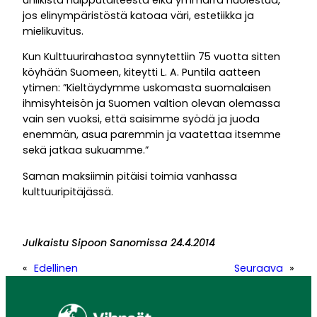
uniikista huipputaiteesta eikä ymmärrä huolestua,
jos elinympäristöstä katoaa väri, estetiikka ja
mielikuvitus.
Kun Kulttuurirahastoa synnytettiin 75 vuotta sitten
köyhään Suomeen, kiteytti L. A. Puntila aatteen
ytimen: ”Kieltäydymme uskomasta suomalaisen
ihmisyhteisön ja Suomen valtion olevan olemassa
vain sen vuoksi, että saisimme syödä ja juoda
enemmän, asua paremmin ja vaatettaa itsemme
sekä jatkaa sukuamme.”
Saman maksiimin pitäisi toimia vanhassa
kulttuuripitäjässä.
Julkaistu Sipoon Sanomissa 24.4.2014
«
Edellinen
Seuraava
»