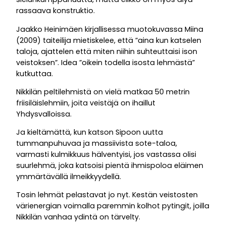
rassaava konstruktio.
Jaakko Heinimäen kirjallisessa muotokuvassa Miina
(2009) taiteilija mietiskelee, että ”aina kun katselen
taloja, ajattelen että miten niihin suhteuttaisi ison
veistoksen”. Idea ”oikein todella isosta lehmästä”
kutkuttaa.
Nikkilän peltilehmistä on vielä matkaa 50 metrin
friisiläislehmiin, joita veistäjä on ihaillut
Yhdysvalloissa.
Ja kieltämättä, kun katson Sipoon uutta
tummanpuhuvaa ja massiivista sote-taloa,
varmasti kulmikkuus hälventyisi, jos vastassa olisi
suurlehmä, joka katsoisi pientä ihmispoloa eläimen
ymmärtävällä ilmeikkyydellä.
Tosin lehmät pelastavat jo nyt. Kestän veistosten
värienergian voimalla paremmin kolhot pytingit, joilla
Nikkilän vanhaa ydintä on tärvelty.