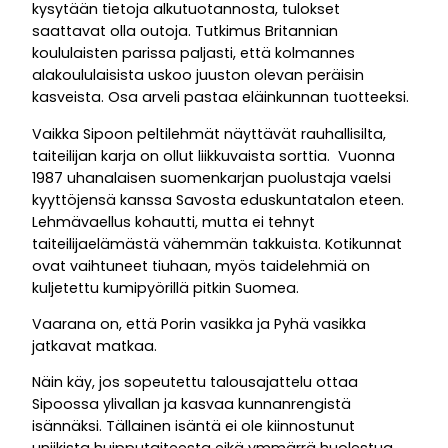
kysytään tietoja alkutuotannosta, tulokset
saattavat olla outoja. Tutkimus Britannian
koululaisten parissa paljasti, että kolmannes
alakoululaisista uskoo juuston olevan peräisin
kasveista. Osa arveli pastaa eläinkunnan tuotteeksi.
Vaikka Sipoon peltilehmät näyttävät rauhallisilta,
taiteilijan karja on ollut liikkuvaista sorttia. Vuonna
1987 uhanalaisen suomenkarjan puolustaja vaelsi
kyyttöjensä kanssa Savosta eduskuntatalon eteen.
Lehmävaellus kohautti, mutta ei tehnyt
taiteilijaelämästä vähemmän takkuista. Kotikunnat
ovat vaihtuneet tiuhaan, myös taidelehmiä on
kuljetettu kumipyörillä pitkin Suomea.
Vaarana on, että Porin vasikka ja Pyhä vasikka
jatkavat matkaa.
Näin käy, jos sopeutettu talousajattelu ottaa
Sipoossa ylivallan ja kasvaa kunnanrengistä
isännäksi. Tällainen isäntä ei ole kiinnostunut