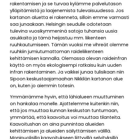
rakentamisen ja se turvaa kylämme palvelutason
ylläpitämistä ja laajenemista tulevaisuudessa. Jos
kartanon aluetta ei rakenneta, silloin emme varmasti
saa junaakaan. Helsingin seudulle odotetaan
tulevina vuosikymmeninä satoja tuhansia uusia
asukkaita ja tämä heijastuu mm. liikenteen
ruuhkautumiseen. Tämän vuoksi me vihreät olemme
ruuhkiin jumiutumattoman raideliikenteen
kehittämisen kannalla. Olemassa olevan raideinfran
käyttö on myös ekologisempi ratkaisu kuin uuden
infran rakentaminen. Ja vaikkei junaa tulisikaan niin
Sipoon keskustaajamaahan Nikkilän kartanon alue
on, kuten jo aiemmin totesin.
Ymmärrämme hyvin, että lähialueen muuttuminen
on hankalaa monelle. Ajattelemme kuitenkin niin,
että jos muuttaa kunnan keskustan tuntumaan,
ymmärtää, että kaavoitus voi muuttaa tilanteita.
Kaavoitushan on aina punnintaa alueiden
kehittämisen ja alueiden säilyttämisen välillä.
Monipuolisilla kaavoitukseen liittyvillä selvityksillä