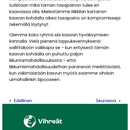
tutkitaan mikä tämän tasapainon tulee eri
kaavoissa olla. Mielestämme Nikkilän kartanon
kaavan kohdalla oikea tasapaino on kompromisseja
tekemällä löytynyt.
Olemme koko ryhmä siis kaavan hyväksymisen
kannalla. Vielä pienenä loppukevennyksenä
sallittakoon vaikkapa se – kun erityisesti tämän
kaavan kohdalla on puhuttu paljon
liikuntamahdollisuuksista – että
liikkumismahdollisuudethan paranevat merkittävästi,
kun väkimäärään kasvun myötä saamme vihdoin
uimahallinkin Sipooseen.
«
Edellinen
Seuraava
»