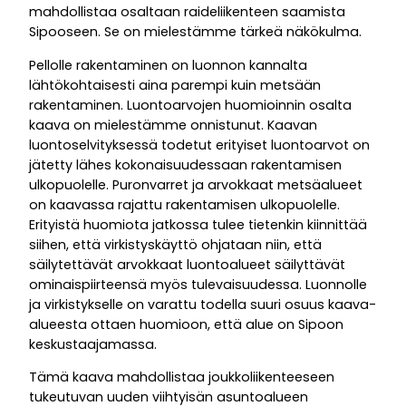
mahdollistaa osaltaan raideliikenteen saamista
Sipooseen. Se on mielestämme tärkeä näkökulma.
Pellolle rakentaminen on luonnon kannalta
lähtökohtaisesti aina parempi kuin metsään
rakentaminen. Luontoarvojen huomioinnin osalta
kaava on mielestämme onnistunut. Kaavan
luontoselvityksessä todetut erityiset luontoarvot on
jätetty lähes kokonaisuudessaan rakentamisen
ulkopuolelle. Puronvarret ja arvokkaat metsäalueet
on kaavassa rajattu rakentamisen ulkopuolelle.
Erityistä huomiota jatkossa tulee tietenkin kiinnittää
siihen, että virkistyskäyttö ohjataan niin, että
säilytettävät arvokkaat luontoalueet säilyttävät
ominaispiirteensä myös tulevaisuudessa. Luonnolle
ja virkistykselle on varattu todella suuri osuus kaava-
alueesta ottaen huomioon, että alue on Sipoon
keskustaajamassa.
Tämä kaava mahdollistaa joukkoliikenteeseen
tukeutuvan uuden viihtyisän asuntoalueen