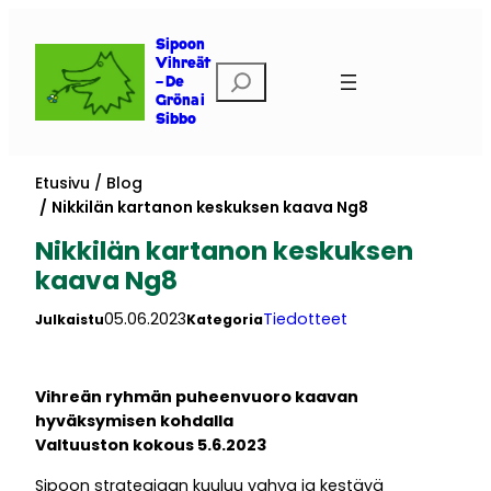
Siirry
sisältöön
Sipoon
Vihreät
Etsi
– De
Gröna i
Sibbo
Etusivu
Blog
Nikkilän kartanon keskuksen kaava Ng8
Nikkilän kartanon keskuksen
kaava Ng8
05.06.2023
Tiedotteet
Julkaistu
Kategoria
Vihreän ryhmän puheenvuoro kaavan
hyväksymisen kohdalla
Valtuuston kokous 5.6.2023
Sipoon strategiaan kuuluu vahva ja kestävä