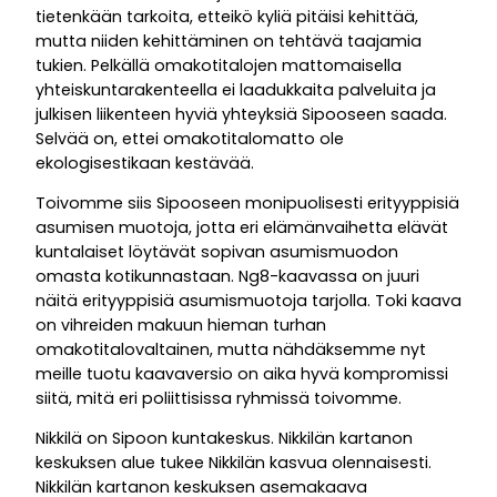
tietenkään tarkoita, etteikö kyliä pitäisi kehittää,
mutta niiden kehittäminen on tehtävä taajamia
tukien. Pelkällä omakotitalojen mattomaisella
yhteiskuntarakenteella ei laadukkaita palveluita ja
julkisen liikenteen hyviä yhteyksiä Sipooseen saada.
Selvää on, ettei omakotitalomatto ole
ekologisestikaan kestävää.
Toivomme siis Sipooseen monipuolisesti erityyppisiä
asumisen muotoja, jotta eri elämänvaihetta elävät
kuntalaiset löytävät sopivan asumismuodon
omasta kotikunnastaan. Ng8-kaavassa on juuri
näitä erityyppisiä asumismuotoja tarjolla. Toki kaava
on vihreiden makuun hieman turhan
omakotitalovaltainen, mutta nähdäksemme nyt
meille tuotu kaavaversio on aika hyvä kompromissi
siitä, mitä eri poliittisissa ryhmissä toivomme.
Nikkilä on Sipoon kuntakeskus. Nikkilän kartanon
keskuksen alue tukee Nikkilän kasvua olennaisesti.
Nikkilän kartanon keskuksen asemakaava