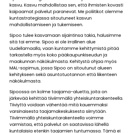
kasvu. Kasvu mahdollistaa sen, että ihmisten kovasti
kaipaamat palvelut paranevat. Me poliitikot olemme
kuntastrategiassa sitoutuneet kasvun
mahdollistamiseen ja tukemiseen.
Sipoo tulee kasvamaan sijaintinsa takia, halusimme
sitä tai emme. Sipoo ei ole irrallinen alue
Uudellamaalla, vaan kuntamme kehittymistä pitää
tarkastella myös koko pääkaupunkiseudun ja
maakunnan näkökulmasta. Kehitystä ohjaa myös
MAL-sopimus, jossa Sipoo on sitoutunut alueen
kehitykseen sekä asuntotuotannon että liikenteen
näkökulmasta.
Sipoossa on kolme taajama-aluetta, joita on
järkevää kehittää tiiviimmällä yhteiskuntarakenteella.
Tiiviyttä voidaan vähentää mitä kauemmaksi
varsinaisesta taajamakeskuksesta siirrytään.
Tiiviimmällä yhteiskuntarakenteella voimme
varmistaa, että palvelut on saatavissa lähellä
kuntalaisia etenkin taajamien tuntumassa. Tämä ei