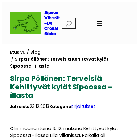
Siirry
sisältöön
Sipoon
Vihreät
Etsi
– De
Gröna i
Sibbo
Etusivu
Blog
Sirpa Pöllönen: Terveisiä Kehittyvät kylät
Sipoossa -illasta
Sirpa Pöllönen: Terveisiä
Kehittyvät kylät Sipoossa -
illasta
23.12.2013
Kirjoitukset
Julkaistu
Kategoria
Olin maanantaina 16.12. mukana Kehittyvät kylät
Sipoossa -illassa Lilla Villanissa. Paikalla oli