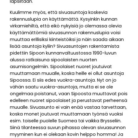
lapsiltaan.
Kuulimme myös, että sivuasuntoja koskevia
rakennuslupia on käyttämättä. Kysyinkin kunnan
virkamiehiltä, että eikö nykyisiä jo olemassa olevia
käyttämättömiä sivuasunnon rakennuslupia voisi
muuttaa erillisiksi kiinteistöiksi ja näin saada aikaan
lisää asuntoja kyliin? Sivuasuntojen rakentamista
pidettiin Sipoon kunnanvaltuustossa 1990-luvun
alussa ratkaisuna sipoolaisten nuorten
asumisongelmiin. Sipoolaiset nuoret joutuivat
muuttamaan muualle, koska heille ei ollut asuntoja
Sipoossa. Ei siis edes vuokra-asuntoja. Nyt on jo
vähän saatu vuokra-asuntoja, mutta ei se ole
ongelmaa poistanut, vaan Sipoosta muuttavat pois
edelleen nuoret sipoolaiset ja perustavat perheensä
muualle. Sivuasunto ei vain enää vastaa tarvettaan,
koska monet joutuvat muuttamaan työnsä vuoksi
esim. toiselle puolelle Suomea tai vaikka Brysseliin.
Siinä tilanteessa suvun pihassa olevan sivuasunnon
myyminen kun ei olekaan kovin helppo homma! Ja