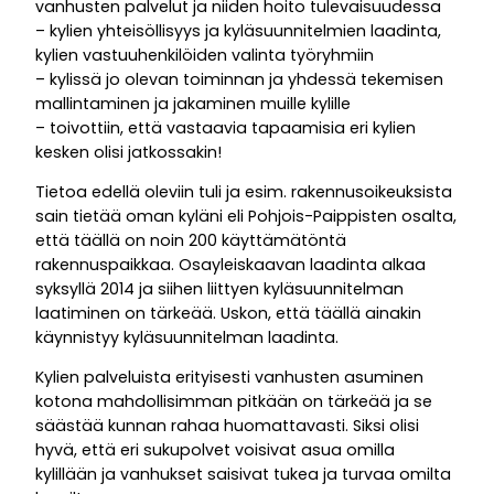
vanhusten palvelut ja niiden hoito tulevaisuudessa
– kylien yhteisöllisyys ja kyläsuunnitelmien laadinta,
kylien vastuuhenkilöiden valinta työryhmiin
– kylissä jo olevan toiminnan ja yhdessä tekemisen
mallintaminen ja jakaminen muille kylille
– toivottiin, että vastaavia tapaamisia eri kylien
kesken olisi jatkossakin!
Tietoa edellä oleviin tuli ja esim. rakennusoikeuksista
sain tietää oman kyläni eli Pohjois-Paippisten osalta,
että täällä on noin 200 käyttämätöntä
rakennuspaikkaa. Osayleiskaavan laadinta alkaa
syksyllä 2014 ja siihen liittyen kyläsuunnitelman
laatiminen on tärkeää. Uskon, että täällä ainakin
käynnistyy kyläsuunnitelman laadinta.
Kylien palveluista erityisesti vanhusten asuminen
kotona mahdollisimman pitkään on tärkeää ja se
säästää kunnan rahaa huomattavasti. Siksi olisi
hyvä, että eri sukupolvet voisivat asua omilla
kylillään ja vanhukset saisivat tukea ja turvaa omilta