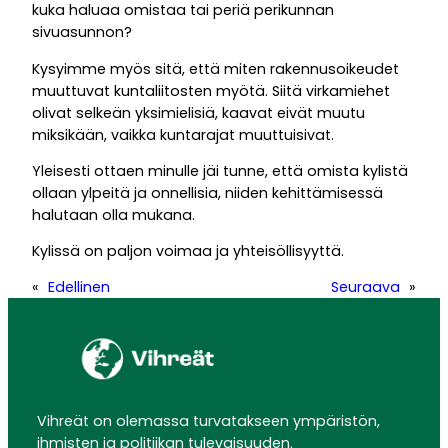
kuka haluaa omistaa tai periä perikunnan
sivuasunnon?
Kysyimme myös sitä, että miten rakennusoikeudet
muuttuvat kuntaliitosten myötä. Siitä virkamiehet
olivat selkeän yksimielisiä, kaavat eivät muutu
miksikään, vaikka kuntarajat muuttuisivat.
Yleisesti ottaen minulle jäi tunne, että omista kylistä
ollaan ylpeitä ja onnellisia, niiden kehittämisessä
halutaan olla mukana.
Kylissä on paljon voimaa ja yhteisöllisyyttä.
«
Edellinen
Seuraava
»
Vihreät on olemassa turvatakseen ympäristön,
ihmisten ja politiikan tulevaisuuden.