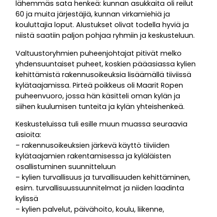
lähemmäs sata henkeä: kunnan asukkaita oli reilut
60 ja muita järjestäjiä, kunnan virkamiehiä ja
kouluttajia loput. Alustukset olivat todella hyviä ja
niistä saatiin paljon pohjaa ryhmiin ja keskusteluun.
Valtuustoryhmien puheenjohtajat pitivät melko
yhdensuuntaiset puheet, koskien pääasiassa kylien
kehittämistä rakennusoikeuksia lisäämällä tiiviissä
kylätaajamissa. Pirteä poikkeus oli Maarit Ropen
puheenvuoro, jossa hän käsitteli oman kylän ja
siihen kuulumisen tunteita ja kylän yhteishenkeä.
Keskusteluissa tuli esille muun muassa seuraavia
asioita:
– rakennusoikeuksien järkevä käyttö tiiviiden
kylätaajamien rakentamisessa ja kyläläisten
osallistuminen suunnitteluun
– kylien turvallisuus ja turvallisuuden kehittäminen,
esim. turvallisuussuunnitelmat ja niiden laadinta
kylissä
– kylien palvelut, päivähoito, koulu, liikenne,