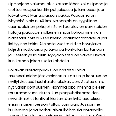
Sipoonjoen valuma-alue kattaa lähes koko Sipoon ja
ulottuu naapurikuntiin pohjoisessa ja lännessä, joen
latvat ovat Mäntsälässä saakka. Pääuoma on
lyhyehkö, vain n. 40 km. Sipoonjoki on tyypillinen
uusmaalainen pikkujoki: Se virtaa alavien savimaiden
halki ja jääkauden jälkeinen maankohoaminen on
hidastanut virtauksen melko vaatimattomaksi ja joki
liettyy sen takia. Alle sata vuotta sitten höyrylaiva
kuljetti matkalaisia ja tavaraa Norrkullan kartanoon
ja Gesterbyn laituriin. Nykyään tätä on vaikea uskoa,
kun katsoo jokea tuolla kohdalla.
Politiikan kiistakapulaksi on nostettu haja-
asutusalueiden jätevesiasetus. Totuus ja kohtuus on
myllytyksessä huuhtaistu lokakaivoon. Asetus on jo
nyt varsin kohtuullinen. Homma alkoi mennä pieleen
muutama vuosi sitten, kun pienpuhdistamoiden
myyntimiehet lähtivät kiertämään kyliä asetuksen
ensimmäisen version tultua voimaan. Jossain he
kuulemma jopa harhauttivat ikäihmisiä antamalla
ymmärtää olevansa viranomaisten edustajia. Kesti