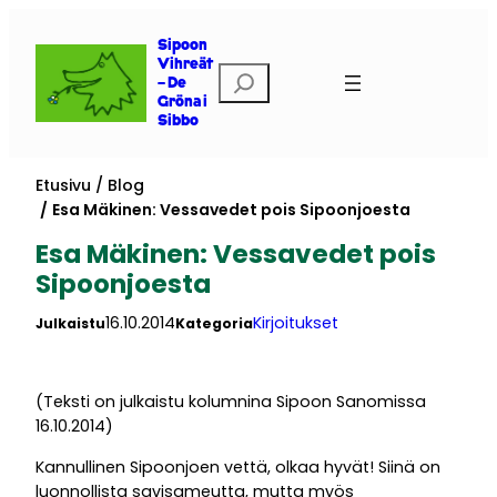
Siirry
sisältöön
Sipoon
Vihreät
Etsi
– De
Gröna i
Sibbo
Etusivu
Blog
Esa Mäkinen: Vessavedet pois Sipoonjoesta
Esa Mäkinen: Vessavedet pois
Sipoonjoesta
16.10.2014
Kirjoitukset
Julkaistu
Kategoria
(Teksti on julkaistu kolumnina Sipoon Sanomissa
16.10.2014)
Kannullinen Sipoonjoen vettä, olkaa hyvät! Siinä on
luonnollista savisameutta, mutta myös