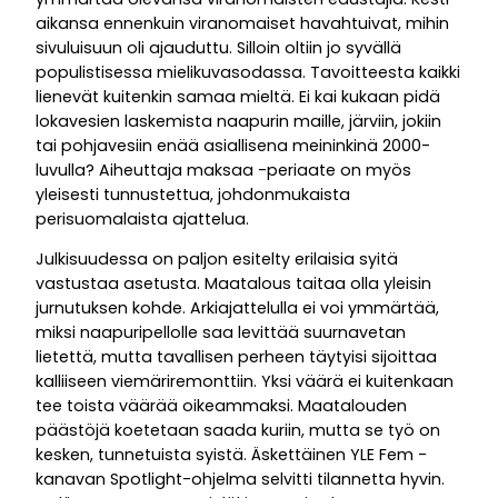
aikansa ennenkuin viranomaiset havahtuivat, mihin
sivuluisuun oli ajauduttu. Silloin oltiin jo syvällä
populistisessa mielikuvasodassa. Tavoitteesta kaikki
lienevät kuitenkin samaa mieltä. Ei kai kukaan pidä
lokavesien laskemista naapurin maille, järviin, jokiin
tai pohjavesiin enää asiallisena meininkinä 2000-
luvulla? Aiheuttaja maksaa -periaate on myös
yleisesti tunnustettua, johdonmukaista
perisuomalaista ajattelua.
Julkisuudessa on paljon esitelty erilaisia syitä
vastustaa asetusta. Maatalous taitaa olla yleisin
jurnutuksen kohde. Arkiajattelulla ei voi ymmärtää,
miksi naapuripellolle saa levittää suurnavetan
lietettä, mutta tavallisen perheen täytyisi sijoittaa
kalliiseen viemäriremonttiin. Yksi väärä ei kuitenkaan
tee toista väärää oikeammaksi. Maatalouden
päästöjä koetetaan saada kuriin, mutta se työ on
kesken, tunnetuista syistä. Äskettäinen YLE Fem -
kanavan Spotlight-ohjelma selvitti tilannetta hyvin.