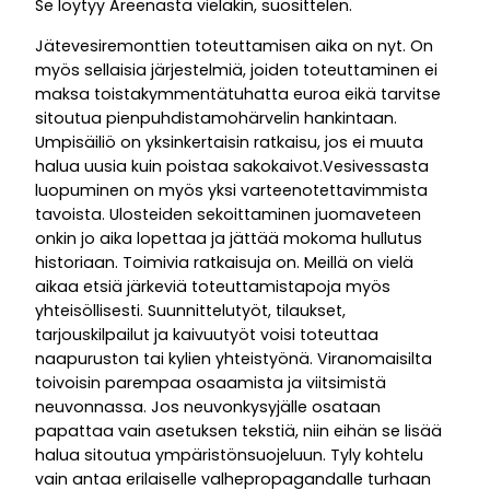
Se löytyy Areenasta vieläkin, suosittelen.
Jätevesiremonttien toteuttamisen aika on nyt. On
myös sellaisia järjestelmiä, joiden toteuttaminen ei
maksa toistakymmentätuhatta euroa eikä tarvitse
sitoutua pienpuhdistamohärvelin hankintaan.
Umpisäiliö on yksinkertaisin ratkaisu, jos ei muuta
halua uusia kuin poistaa sakokaivot.Vesivessasta
luopuminen on myös yksi varteenotettavimmista
tavoista. Ulosteiden sekoittaminen juomaveteen
onkin jo aika lopettaa ja jättää mokoma hullutus
historiaan. Toimivia ratkaisuja on. Meillä on vielä
aikaa etsiä järkeviä toteuttamistapoja myös
yhteisöllisesti. Suunnittelutyöt, tilaukset,
tarjouskilpailut ja kaivuutyöt voisi toteuttaa
naapuruston tai kylien yhteistyönä. Viranomaisilta
toivoisin parempaa osaamista ja viitsimistä
neuvonnassa. Jos neuvonkysyjälle osataan
papattaa vain asetuksen tekstiä, niin eihän se lisää
halua sitoutua ympäristönsuojeluun. Tyly kohtelu
vain antaa erilaiselle valhepropagandalle turhaan