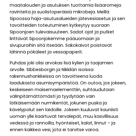
maatalouden ja asutuksen tuottamia lisäaromeja:
ravinteita ja suolistoperäisiä mikrobeja. Meillä
Sipoossa haja-asutusalueiden jätevesiasetus ja sen
tavoitteiden toteutuminen kytkeytyy suoraan
Sipoonjoen tulevaisuuteen. Sadat ojat ja putket
lirittävät Sipoonjokemme pääuomaan ja
sivupuroihin sitä itseään. Sakokaivot poistavat
lähinnä pökäleet ja vessapaperit.
Puhdas joki olisi arvokas lisä kylien ja taajamien
arvolle. Sibbesborgin ja Nikkilän isoissa
rakennushankkeissa on tavoitteena luoda
laadukasta asumisympäristöä. On outoa, jos jokeen,
keskeiseen maisemaelementtiin, suhtaudutaan
välinpitämättömästi ja tyydytään vain
lätkäisemään nurmikentät, jokunen puska ja
kävelypolut sen laidoille. Jokeen kuuluvat kauniisti
uoman ylle kaartuvat tervalepät, muu kasvillisuus
vedessä ja rannoilla, hyönteiset, kalat, linnut – ja
ennen kaikkea vesi, jota ei tarvitse varoa.