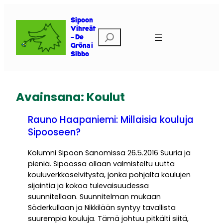
Siirry
sisältöön
Sipoon
Vihreät
Etsi
– De
Gröna i
Sibbo
Avainsana:
Koulut
Rauno Haapaniemi: Millaisia kouluja
Sipooseen?
Kolumni Sipoon Sanomissa 26.5.2016 Suuria ja
pieniä. Sipoossa ollaan valmisteltu uutta
kouluverkkoselvitystä, jonka pohjalta koulujen
sijaintia ja kokoa tulevaisuudessa
suunnitellaan. Suunnitelman mukaan
Söderkullaan ja Nikkilään syntyy tavallista
suurempia kouluja. Tämä johtuu pitkälti siitä,