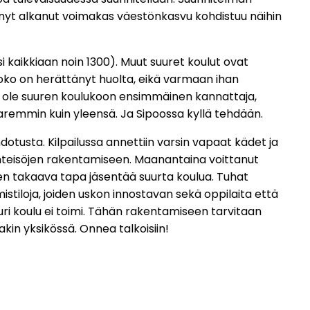
sa nyt alkanut voimakas väestönkasvu kohdistuu näihin
kaikkiaan noin 1300). Muut suuret koulut ovat
koko on herättänyt huolta, eikä varmaan ihan
ään ole suuren koulukoon ensimmäinen kannattaja,
paremmin kuin yleensä. Ja Sipoossa kyllä tehdään.
hdotusta. Kilpailussa annettiin varsin vapaat kädet ja
 yhteisöjen rakentamiseen. Maanantaina voittanut
den takaava tapa jäsentää suurta koulua. Tuhat
istiloja, joiden uskon innostavan sekä oppilaita että
ri koulu ei toimi. Tähän rakentamiseen tarvitaan
kin yksikössä. Onnea talkoisiin!