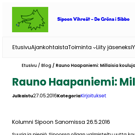
Siirry
sisältöön
Sipoon Vihreät – De Gröna i Sibbo
Etusivu
Ajankohtaista
Toiminta
Liity jäseneksi
Y
Etusivu
Blog
Rauno Haapaniemi: Millaisia kouluj
Rauno Haapaniemi: Mil
27.05.2016
Kirjoitukset
Julkaistu
Kategoria
Kolumni Sipoon Sanomissa 26.5.2016
Suuria ja pieniä. Sipoossa ollaan valmisteltu uutta k