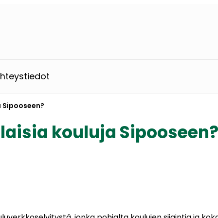
hteystiedot
a Sipooseen?
laisia kouluja Sipooseen
ouluverkkoselvitystä, jonka pohjalta koulujen sijaintia ja 