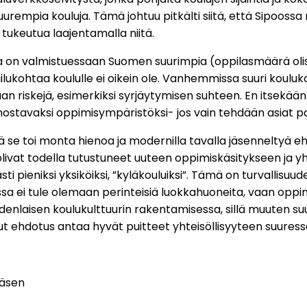
uurempia kouluja. Tämä johtuu pitkälti siitä, että Sipoos
 tukeutua laajentamalla niitä.
 on valmistuessaan Suomen suurimpia (oppilasmäärä olisi 
ilukohtaa koululle ei oikein ole. Vanhemmissa suuri koulu
ukaan riskejä, esimerkiksi syrjäytymisen suhteen. En itsek
innostavaksi oppimisympäristöksi- jos vain tehdään asiat 
llä se toi monta hienoa ja modernilla tavalla jäsenneltyä e
t olivat todella tutustuneet uuteen oppimiskäsitykseen ja
pieniksi yksiköiksi, ”kyläkouluiksi”. Tämä on turvallisuu
ussa ei tule olemaan perinteisiä luokkahuoneita, vaan oppim
enlaisen koulukulttuurin rakentamisessa, sillä muuten suu
nut ehdotus antaa hyvät puitteet yhteisöllisyyteen suuressa
jäsen