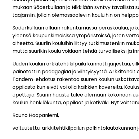
mukaan Söderkullaan ja Nikkilään syntyy tavallista s
taajamiin, jolloin olemassaoleviin kouluihin on helppo
Söderkullaan ollaan rakentamassa peruskoulua, joka
yleensä kaupunkimaisissa ympäristöissä, joten verta
aiheetta. Suuriin kouluihin liittyy tutkimustenkin m
mutta suurikin koulu voidaan tehdä turvalliseksi ja 
Uuden koulun arkkitehtikilpailu kannatti järjestää, si
painotettiin pedagogiaa ja viihtyisyyttä. Arkkitehdi
Tandem-ehdotus rakentaa suuren koulun uskottavasti 
oppilasta kun eivät voi olla kaikkien kavereita. Koul
opettajia. Suurin haaste tulee olemaan kokonaan uud
koulun henkilökunta, oppilaat ja kotiväki. Nyt voitta
Rauno Haapaniemi,
valtuutettu, arkkitehtikilpailun palkintolautakunnan 