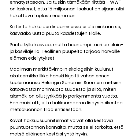
ennätystasoon. Ja tuskin tämäkään riittää – WWF
on laskenut, että 15 miljoonan lisäkuution sijaan olisi
hakattava tuplasti enemmän.
Kriittistä hakkuiden lisäämisessä ei ole niinkään se,
kasvaako uutta puuta kaadettujen tilalle.
Puuta kyllä kasvaa, mutta huonompi tuuri on eläin-
ja kasvilajeilla. Teollinen puupelto tarjoaa harvoille
elämän edellytykset
Maailman merkittävimpiin ekologeihin kuulunut
akateemikko Ilkka Hanski kirjoitti vähän ennen
kuolemaansa Helsingin Sanomiin Suomen metsien
katoavasta monimuotoisuudesta ja siitä, miten
alamäki on ollut jyrkkää jo parikymmentä vuotta.
Hän muistutti, että hakkuumäärän lisäys heikentää
metsäluonnon tilaa entisestään.
Kovat hakkuusuunnitelmat voivat olla kestäviä
puuntuotannon kannalta, mutta se ei tarkoita, että
metsä eliöineen kestäisi yhtä hyvin.