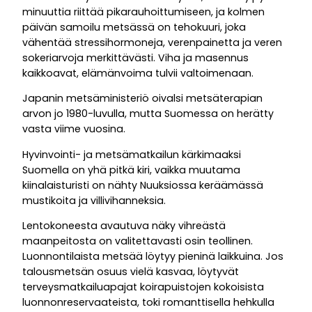
minuuttia riittää pikarauhoittumiseen, ja kolmen
päivän samoilu metsässä on tehokuuri, joka
vähentää stressihormoneja, verenpainetta ja veren
sokeriarvoja merkittävästi. Viha ja masennus
kaikkoavat, elämänvoima tulvii valtoimenaan.
Japanin metsäministeriö oivalsi metsäterapian
arvon jo 1980-luvulla, mutta Suomessa on herätty
vasta viime vuosina.
Hyvinvointi- ja metsämatkailun kärkimaaksi
Suomella on yhä pitkä kiri, vaikka muutama
kiinalaisturisti on nähty Nuuksiossa keräämässä
mustikoita ja villivihanneksia.
Lentokoneesta avautuva näky vihreästä
maanpeitosta on valitettavasti osin teollinen.
Luonnontilaista metsää löytyy pieninä laikkuina. Jos
talousmetsän osuus vielä kasvaa, löytyvät
terveysmatkailuapajat koirapuistojen kokoisista
luonnonreservaateista, toki romanttisella hehkulla