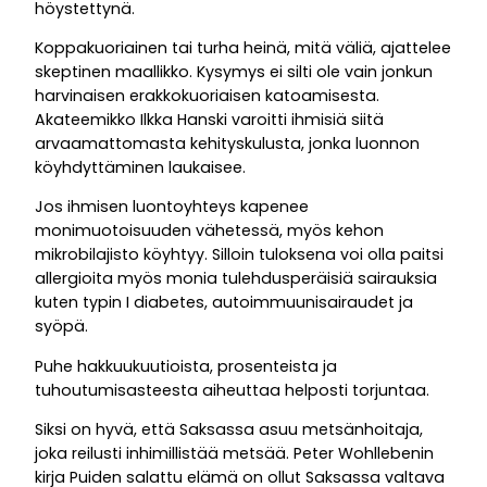
höystettynä.
Koppakuoriainen tai turha heinä, mitä väliä, ajattelee
skeptinen maallikko. Kysymys ei silti ole vain jonkun
harvinaisen erakkokuoriaisen katoamisesta.
Akateemikko Ilkka Hanski varoitti ihmisiä siitä
arvaamattomasta kehityskulusta, jonka luonnon
köyhdyttäminen laukaisee.
Jos ihmisen luontoyhteys kapenee
monimuotoisuuden vähetessä, myös kehon
mikrobilajisto köyhtyy. Silloin tuloksena voi olla paitsi
allergioita myös monia tulehdusperäisiä sairauksia
kuten typin I diabetes, autoimmuunisairaudet ja
syöpä.
Puhe hakkuukuutioista, prosenteista ja
tuhoutumisasteesta aiheuttaa helposti torjuntaa.
Siksi on hyvä, että Saksassa asuu metsänhoitaja,
joka reilusti inhimillistää metsää. Peter Wohllebenin
kirja Puiden salattu elämä on ollut Saksassa valtava