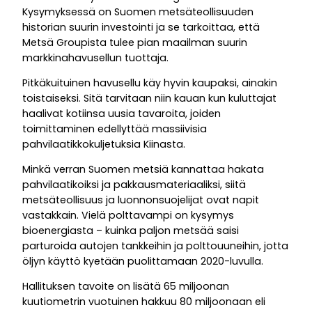
Kysymyksessä on Suomen metsäteollisuuden
historian suurin investointi ja se tarkoittaa, että
Metsä Groupista tulee pian maailman suurin
markkinahavusellun tuottaja.
Pitkäkuituinen havusellu käy hyvin kaupaksi, ainakin
toistaiseksi. Sitä tarvitaan niin kauan kun kuluttajat
haalivat kotiinsa uusia tavaroita, joiden
toimittaminen edellyttää massiivisia
pahvilaatikkokuljetuksia Kiinasta.
Minkä verran Suomen metsiä kannattaa hakata
pahvilaatikoiksi ja pakkausmateriaaliksi, siitä
metsäteollisuus ja luonnonsuojelijat ovat napit
vastakkain. Vielä polttavampi on kysymys
bioenergiasta – kuinka paljon metsää saisi
parturoida autojen tankkeihin ja polttouuneihin, jotta
öljyn käyttö kyetään puolittamaan 2020-luvulla.
Hallituksen tavoite on lisätä 65 miljoonan
kuutiometrin vuotuinen hakkuu 80 miljoonaan eli