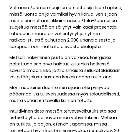
Valtaosa Suomen suojelumetsästä sijaitsee Lapissa,
missä luonto on jo valmiiksi hyvin karua. Sen sijaan
metsäluonnoltaan rikkaimmassa Etelä-Suomessa
suojeltua metsää on säilynyt vain kaksi prosenttia.
Lahopuun määrä on vähentynyt jo nyt niin
radikaalisti, että puhutaan 2 000 uhanalaisesta ja
sukupuuttoon matkalla olevasta eliölajista.
Metsän näkeminen puilta on vaikeaa. Energiaksi
poltettuna sen arvo haihtuu kuitenkin hetkessä
savuna ilmaan. Eikä jättiläismäistä sellukattilaakaan
voi pitää jalustusasteen korkeimpana muotona.
Monimuotoinen luonto sen sijaan olisi pysyvää
pääomaa. Ja tulevaisuudessa myös taloudellisesti,
mutta vähän eri tavalla kuin on totuttu.
Intuitiivinen tieto metsän terveysvaikutuksista saa
tieteeltä yhä painavamman vahvistuksen. Metsää
on tutkittu jo paljon, etenkin Japanissa, missä
tunnetaan hyvin käsite shinriu-yoku, metsäkylpy. 20