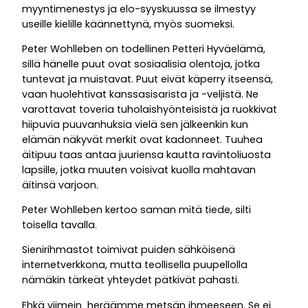
myyntimenestys ja elo-syyskuussa se ilmestyy
useille kielille käännettynä, myös suomeksi.
Peter Wohlleben on todellinen Petteri Hyväelämä,
sillä hänelle puut ovat sosiaalisia olentoja, jotka
tuntevat ja muistavat. Puut eivät käperry itseensä,
vaan huolehtivat kanssasisarista ja -veljistä. Ne
varottavat toveria tuholaishyönteisistä ja ruokkivat
hiipuvia puuvanhuksia vielä sen jälkeenkin kun
elämän näkyvät merkit ovat kadonneet. Tuuhea
äitipuu taas antaa juuriensa kautta ravintoliuosta
lapsille, jotka muuten voisivat kuolla mahtavan
äitinsä varjoon.
Peter Wohlleben kertoo saman mitä tiede, silti
toisella tavalla.
Sienirihmastot toimivat puiden sähköisenä
internetverkkona, mutta teollisella puupellolla
nämäkin tärkeät yhteydet pätkivät pahasti.
Ehkä viimein heräämme metsän ihmeeseen. Se ei