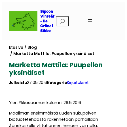
Siirry
sisältöön
Sipoon
Vihreät
Etsi
– De
Gröna i
Sibbo
Etusivu
Blog
Marketta Mattila: Puupellon yksinäiset
Marketta Mattila: Puupellon
yksinäiset
27.05.2016
Kirjoitukset
Julkaistu
Kategoria
Ylen Ykkösaamun kolumni 26.5.2016
Maailman ensimmäistä uuden sukupolven
biotuotetehdasta rakennetaan parhaillaan
Äänekoskelle yli tuhannen hengen voimalla.